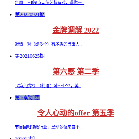
每周二三晚6点→综艺超有戏，邀你一...
第20220921期
金牌调解 2022
邀请一对（或多个）有矛盾的当事人...
第20210625期
第六感 第二季
《第六感2》（韩语：식스센스2，英...
第10期加更
令人心动的offer 第五季
节目回归律政行业，呈现多位来自不...
191012期